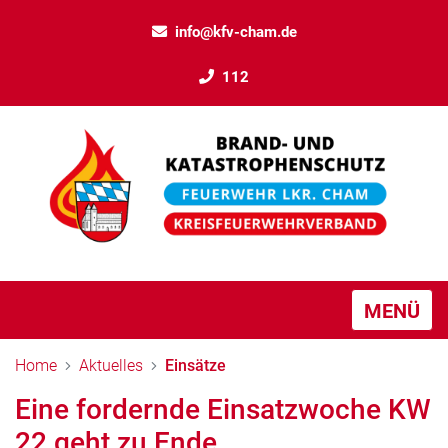
info@kfv-cham.de
112
MENÜ
Home
Aktuelles
Einsätze
Eine fordernde Einsatzwoche KW
22 geht zu Ende