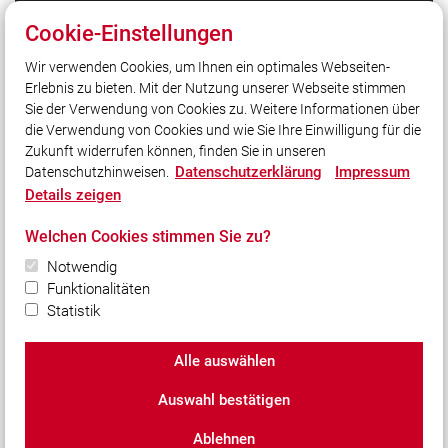
LFV Bayern
Cookie-Einstellungen
Datenschutzerklärung Homepage
Wir verwenden Cookies, um Ihnen ein optimales Webseiten-
Datenschutzerklärung Facebook
Erlebnis zu bieten. Mit der Nutzung unserer Webseite stimmen
Datenschutzerklärung Instagram
Sie der Verwendung von Cookies zu. Weitere Informationen über
Datenschutzerklärung YouTube
die Verwendung von Cookies und wie Sie Ihre Einwilligung für die
Zukunft widerrufen können, finden Sie in unseren
Datenschutzerklärung
Impressum
Datenschutzhinweisen.
Social Media
Details zeigen
Auch unterwegs immer auf dem Laufenden bleiben?
Welchen Cookies stimmen Sie zu?
Bleiben Sie mit uns in Kontakt und vernetzen Sie sich
mit uns!
Notwendig
Funktionalitäten
Statistik
Alle auswählen
© 2026 Feuerwehr Landkreis Cham
Auswahl bestätigen
Impressum
|
Datenschutz
|
Cookie-Einstellungen
Ablehnen