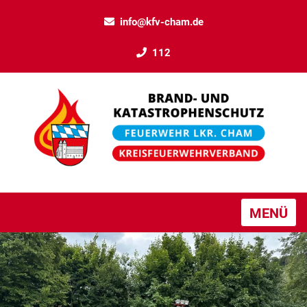
info@kfv-cham.de
112
MENÜ