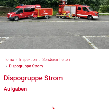
Home
Inspektion
Sondereinheiten
Dispogruppe Strom
Dispogruppe Strom
Aufgaben