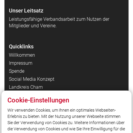
Unser Leitsatz
Leistungsfähige Verbandsarbeit zum Nutzen der
Mitglieder und Vereine.
Quicklinks
Willkommen
Impressum
Spende
Social Media Konzept
Landkreis Cham
LFV Bayern
Cookie-Einstellungen
Datenschutzerklärung Homepage
Wir verwenden Cookies, um Ihnen ein optimales Webseiten-
Datenschutzerklärung Facebook
Erlebnis zu bieten. Mit der Nutzung unserer Webseite stimmen
Datenschutzerklärung Instagram
Sie der Verwendung von Cookies zu. Weitere Informationen über
Datenschutzerklärung YouTube
die Verwendung von Cookies und wie Sie Ihre Einwilligung für die