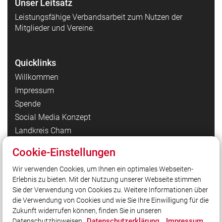
Unser Leitsatz
Leistungsfähige Verbandsarbeit zum Nutzen der
Mitglieder und Vereine.
Quicklinks
Willkommen
Impressum
Spende
Social Media Konzept
Landkreis Cham
LFV Bayern
Cookie-Einstellungen
Datenschutzerklärung Homepage
Wir verwenden Cookies, um Ihnen ein optimales Webseiten-
Datenschutzerklärung Facebook
Erlebnis zu bieten. Mit der Nutzung unserer Webseite stimmen
Datenschutzerklärung Instagram
Sie der Verwendung von Cookies zu. Weitere Informationen über
Datenschutzerklärung YouTube
die Verwendung von Cookies und wie Sie Ihre Einwilligung für die
Zukunft widerrufen können, finden Sie in unseren
Datenschutzerklärung
Impressum
Datenschutzhinweisen.