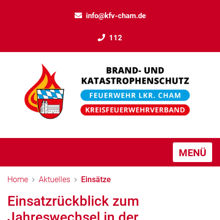
info@kfv-cham.de
112
MENÜ
Home
Aktuelles
Einsätze
Einsatzrückblick zum
Jahreswechsel in der