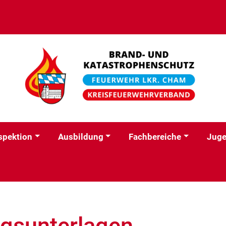
spektion
Ausbildung
Fachbereiche
Jug
gsunterlagen