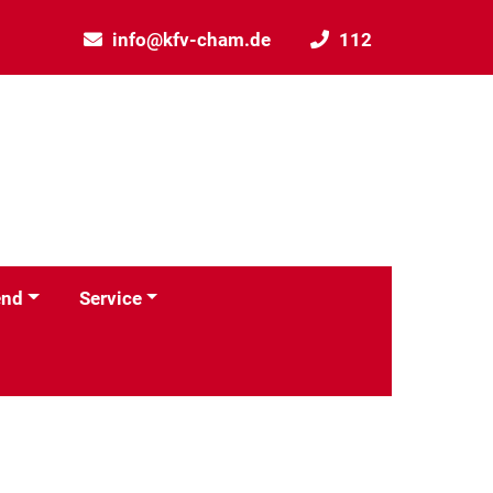
info@kfv-cham.de
112
end
Service