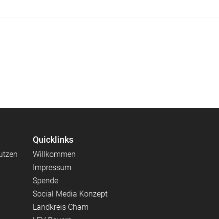
Quicklinks
utzen
Willkommen
Impressum
Spende
Social Media Konzept
Landkreis Cham