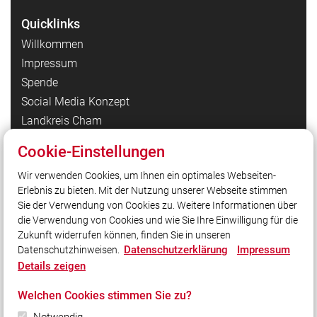
Quicklinks
Willkommen
Impressum
Spende
Social Media Konzept
Landkreis Cham
LFV Bayern
Cookie-Einstellungen
Datenschutzerklärung Homepage
Wir verwenden Cookies, um Ihnen ein optimales Webseiten-
Datenschutzerklärung Facebook
Erlebnis zu bieten. Mit der Nutzung unserer Webseite stimmen
Datenschutzerklärung Instagram
Sie der Verwendung von Cookies zu. Weitere Informationen über
Datenschutzerklärung YouTube
die Verwendung von Cookies und wie Sie Ihre Einwilligung für die
Zukunft widerrufen können, finden Sie in unseren
Datenschutzerklärung
Impressum
Datenschutzhinweisen.
Social Media
Details zeigen
Auch unterwegs immer auf dem Laufenden bleiben?
Welchen Cookies stimmen Sie zu?
Bleiben Sie mit uns in Kontakt und vernetzen Sie sich