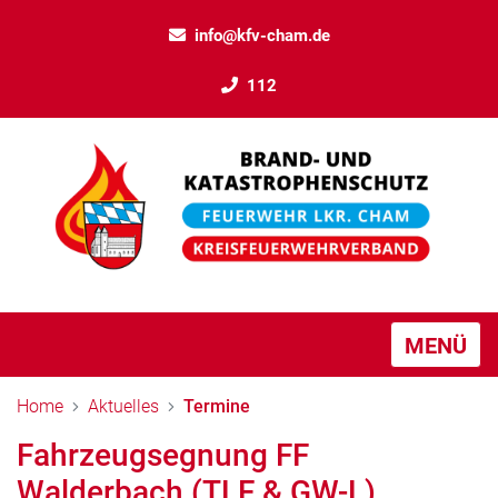
info@kfv-cham.de
112
MENÜ
Home
Aktuelles
Termine
Fahrzeugsegnung FF
Walderbach (TLF & GW-L)