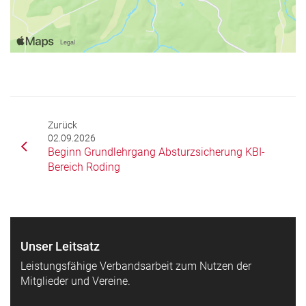
Zurück
02.09.2026
Beginn Grundlehrgang Absturzsicherung KBI-
Bereich Roding
Unser Leitsatz
Leistungsfähige Verbandsarbeit zum Nutzen der
Mitglieder und Vereine.